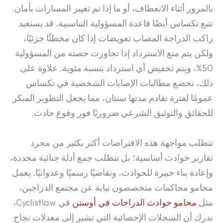
بالمرور أثناء الانعطاف، أو ما إذا تم تغيير المسارات بأمان.
تتبع تكساس أيضًا قاعدة المسؤولية التناسبية. قد يستعيد
راكب الدراجة المصاب تعويضات إذا كان مخطئًا جزئيًا،
ولكن يتم منع الاسترداد إذا تجاوزت حصته من المسؤولية
50%، ويتم تخفيض أي استرداد بنسبة مئوية.
علاوة على
ذلك، تخضع مطالبات الإصابات الشخصية في تكساس
عمومًا لفترة تقادم مدتها سنتان، مما يجعل التطوير المبكر
للحقائق والتوثيق الشرعي ضروريًا فور وقوع حادث.
تتطلب مواجهة هذه الافتراضات أكثر بكثير من مجرد
تقارير حوادث أساسية؛ بل تتطلب جمع أدلة جنائية محددة،
وإعادة بناء خبيرة للحوادث، وتقاضيًا رسميًا وعدوانيًا. يعمل
محامو محاكمات متخصصون نيابة عن مجتمع الدراجين،
مثل
محامو حوادث الدراجات في أوستن
في Cyclistlaw،
ندرك أن السجلات الإحصائية التي تشير إلى معدلات نجاح