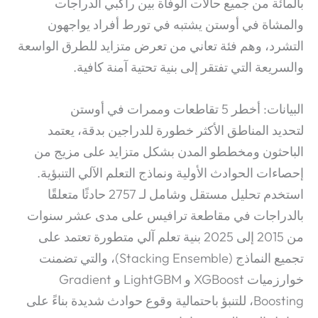
بالمائة من جميع حالات الوفاة بين راكبي الدراجات
والمشاة في أوستن يشتبه في تورط أفراد يواجهون
التشرد، وهم فئة تعاني من تعرض متزايد للطرق الواسعة
والسريعة التي تفتقر إلى بنية تحتية آمنة كافية.
البيانات: أخطر 5 تقاطعات وممرات في أوستن
لتحديد المناطق الأكثر خطورة للدراجين بدقة، يعتمد
الباحثون ومخططو المدن بشكل متزايد على مزيج من
إحصاءات الحوادث الأولية ونماذج التعلم الآلي التنبؤية.
استخدم تحليل مستقل وشامل لـ 2757 حادثًا متعلقًا
بالدراجات في مقاطعة ترافيس على مدى عشر سنوات
من 2015 إلى 2025 بنية تعلم آلي متطورة تعتمد على
تجميع النماذج (Stacking Ensemble)، والتي تضمنت
خوارزميات XGBoost و LightGBM و Gradient
Boosting، للتنبؤ باحتمالية وقوع حوادث شديدة بناءً على