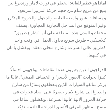
لماذا هو خطير للغاية:
الخطر في نورث لامار ورندبرغ لين
ينبع من مزيج سام من حجم حركة المرور المرتفع،
ومسافات عبور واسعة للغاية، والدخول والخروج المتكرر
وغير المتوقع من المداخل التجارية المجاورة. يصنف
مخططو المدن هذه المنطقة على أنها “شارع طريق”
كلاسيكي - طريق سريع يحاول العمل في وقت واحد
كطريق عالي السرعة وشارع محلي معقد، ويفشل بأمان
في كليهما.
الدراجون الذين يعبرون هذه التقاطعات يواجهون احتمالًا
كبيرًا لحوادث “العبور الأيسر” و“الخطاف اليميني”. غالبًا ما
يركز سائقو السيارات الذين ينعطفون يسارًا من شارع
راندبرغ إلى شارع لامار حصريًا على إيجاد فجوات في
حركة المرور الآتية عالية السرعة، ويفشلون تمامًا في
مسح المظهر المرئي الأضيق للدراجة القادمة. تؤكد