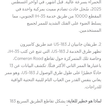
الحمراء بسرعة عالية.
قبل أشهر، في أواخر أغسطس
2025، سُجل حادث تصادم مميت بمركبة واحدة في
المقطع 10000 من طريق خدمة IH-35 الجنوبي، مما
يسلط الضوء على الفتك الشديد للممر لجميع
المستخدمين.
2. طريقان جانبيان لـ US-183 عند طريق كاميرون
تظهر طرق الخدمة لـ US-183، التي تتبع عن كثب IH-35،
وخاصة تلك المتمركزة حول تقاطع Cameron Road،
باعتبارها الممر الثاني الأكثر فتكًا. تكشف البيانات عن 13
حادثًا خطيرًا على طول طرق الوصول لـ US-183، وهو ممر
يعاني بنفس القدر من الغياب التام للبنية التحتية الواقية
للدراجات.
لماذا هو خطير للغاية:
يشكل تقاطع الطريق السريع 183