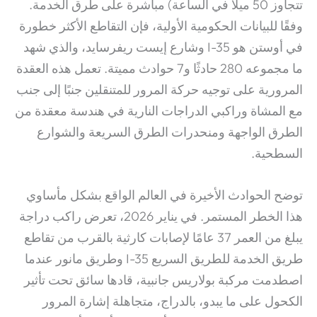
تتجاوز 50 ميلاً في الساعة) مباشرة على طرق الخدمة.
وفقًا للبيانات الحكومية الأولية، فإن التقاطع الأكثر خطورة
في أوستن هو I-35 وشارع إيست ريفرسايد، والذي شهد
ما مجموعه 280 حادثًا و7 حوادث مميتة.
تعمل هذه العقدة
المرورية على توجيه حركة المرور للمتنقلين جنبًا إلى جنب
مع المشاة وراكبي الدراجات النارية في هندسة معقدة من
الطرق الواجهة ومنحدرات الطرق السريعة والشوارع
السطحية.
توضح الحوادث الأخيرة في العالم الواقع بشكل مأساوي
هذا الخطر المستمر. في يناير 2026، تعرض راكب دراجة
يبلغ من العمر 37 عامًا لإصابات كارثية بالقرب من تقاطع
طريق الخدمة للطريق السريع I-35 وطريق مانور عندما
اصطدمت مركبة بولاريس جانبية، قادها سائق تحت تأثير
الكحول على ما يبدو، بالدراج، متجاهلة إشارة المرور