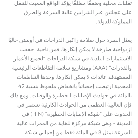
تقلبات محلية وضعفًا مطلقًا يؤكد الواقع المميت للتنقل
على عجلتين عبر الشرايين عالية السرعة والطرق
المملوكة للدولة.
يمثل السرد حول سلامة راكبي الدراجات في أوستن حاليًا
ازدواجية صارخة لا يمكن إنكارها. فمن ناحية، حققت
الاستثمارات البلدية في شبكة الدراجات “لجميع الأعمار
والقدرات” (AAA) ومشاريع سلامة التقاطعات الرئيسية
المستهدفة عائدات لا يمكن إنكارها. وحدها التقاطعات
المحمية ارتبطت إحصائياً بانخفاض ملحوظ بنسبة 42
بالمائة في حوادث الإصابات الخطيرة والوفيات.
ومع ذلك،
فإن الغالبية العظمى من الحوادث الكارثية تستمر في
الحدوث على "شبكة الإصابات الخطيرة" (HIN) في
المدينة - وهي شبكة مركزة للغاية من الممرات عالية
السرعة تمثل 8 في المائة فقط من إجمالي شبكة