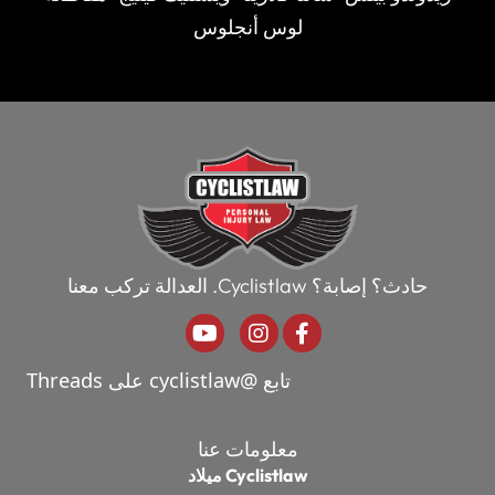
لوس أنجلوس
حادث؟ إصابة؟ Cyclistlaw. العدالة تركب معنا
فيسبوك
انستجرام
يوتيوب
تابع @cyclistlaw على Threads
معلومات عنا
Cyclistlaw ميلاد