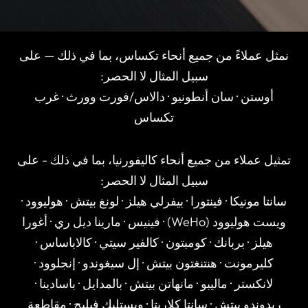
نمثل عملاءً من جميع أنحاء تكساس، بما في ذلك — على
سبيل المثال لا الحصر:
أوستن · سان أنطونيو · دالاس/فورت وورث · غرب
تكساس
تمثيل عملاء من جميع أنحاء كاليفورنيا، بما في ذلك - على
سبيل المثال لا الحصر:
سانتا مونيكا · فينتورا · بيفرلي هيلز · لونغ بيتش · هوليوود ·
ويست هوليوود (WeHo) · فينيس · مارينا ديل ري · أغورا
هيلز · بربانك · كومبتون · كالفير سيتي · كالاباساس ·
كليرمونت · هنتنغتون بيتش · إل سيغوندو · إنجلوود ·
لانكستر · ماليبو · مانهاتن بيتش · بالمدايل · باسادينا ·
ريدوندو بيتش · سانتا كلاريتا · ويستليك فيليج · مقاطعة